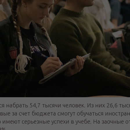
я набрать 54,7 тысячи человек. Из них 26,6 тыс
вые за счет бюджета смогут обучаться иностра
то имеют серьезные успехи в учебе. На заочные 
3%.