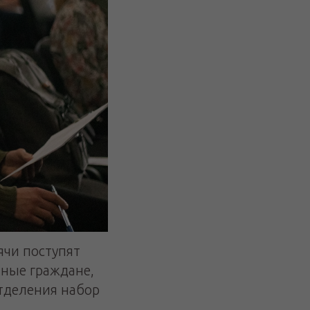
ячи поступят
нные граждане,
отделения набор