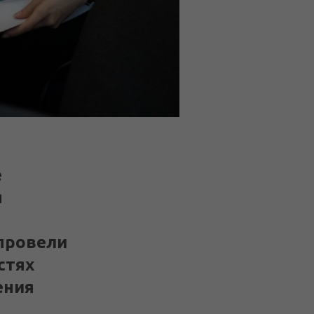
е
я
 провели
стях
ения