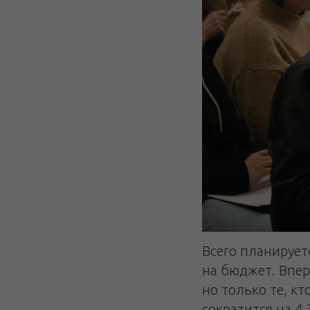
Всего планируетс
на бюджет. Впер
но только те, к
сократится на 4,