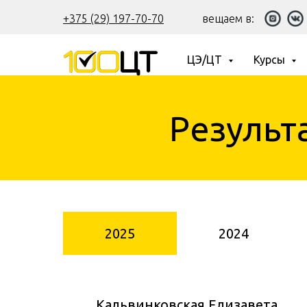
+375 (29) 197-70-70
вещаем в:
ЦЭ/ЦТ
Курсы
Результ
2025
2024
Кальвинковская Елизавета