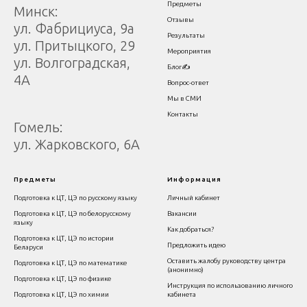
Предметы
Минск:
Отзывы
ул. Фабрициуса, 9а
Результаты
ул. Притыцкого, 29
Мероприятия
ул. Волгоградская,
Блог✍
4А
Вопрос-ответ
Мы в СМИ
Контакты
Гомель:
ул. Жарковского, 6А
Предм
еты
Информация
Подготовка к ЦТ, ЦЭ по русскому языку
Личный кабинет
Подготовка к ЦТ, ЦЭ по белорусскому
Вакансии
языку
Как добраться?
Подготовка к ЦТ, ЦЭ по истории
Предложить идею
Беларуси
Оставить жалобу руководству центра
Подготовка к ЦТ, ЦЭ по математике
(анонимно)
Подготовка к ЦТ, ЦЭ по физике
Инструкция по использованию личного
Подготовка к ЦТ, ЦЭ по химии
кабинета