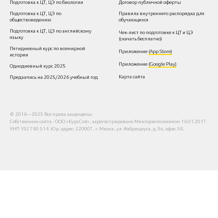
Подготовка к ЦТ, ЦЭ по биологии
Договор публичной оферт
ы
Подготовка к ЦТ, ЦЭ по
Правила внутреннего распорядка для
обществоведению
обучающихся
Подготовка к ЦТ, ЦЭ по английскому
Чек-лист по подготовке к ЦТ
и ЦЭ
языку
(скачать бесплатно)
Пятидневный курс по всемирной
Приложение
(App Store)
истории
Приложение
(Google Play)
Однодневный курс 202
5
Карта сайта
Предзапись на 2025/2026 учебный год
© 2016—2025 Все права защищены.
Собственник сайта - ООО «КурсСэй», зарегистрировано Мингорисполкомом 18.01.2017.
УНП 192 760 514. Юр. адрес: 220007, г. Минск, ул. Фабрициуса, д. 9а, офис 56.