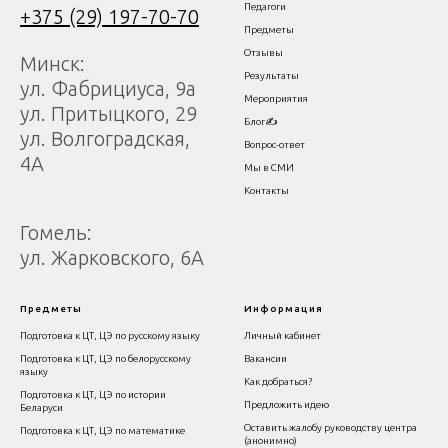
Пе
дагоги
+375 (29) 197-70-70
Предметы
Отзывы
Минск:
Результаты
ул. Фабрициуса, 9а
Мероприятия
ул. Притыцкого, 29
Блог✍
ул. Волгоградская,
Вопрос-ответ
4А
Мы в СМИ
Контакты
Гомель:
ул. Жарковского, 6А
Предм
еты
Информация
Подготовка к ЦТ, ЦЭ по русскому языку
Личный кабинет
Подготовка к ЦТ, ЦЭ по белорусскому
Вакансии
языку
Как добраться?
Подготовка к ЦТ, ЦЭ по истории
Предложить идею
Беларуси
Оставить жалобу руководству центра
Подготовка к ЦТ, ЦЭ по математике
(анонимно)