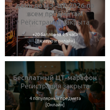
день до ЦЭ, ЦТ-2026 по
всем предметам
Регистрация закрыта
+20 баллов за 4,5 часа
[Вживую и онлайн]
Бесплатный ЦТ-марафон
Регистрация закрыта
4 популярных предмета
[Онлайн]