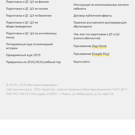
Подготовка к ЦТ, ЦЭ по физике
Инструкция по использованию личного
Подготовка к ЦТ, ЦЭ по химии
кабинета
Подготовка к ЦТ, ЦЭ по биологии
Договор публичной оферт
ы
Подготовка к ЦТ, ЦЭ по
Правила внутреннего распорядка для
обществоведению
обучающихся
Подготовка к ЦТ, ЦЭ по английскому
Чек-лист по подготовке к ЦТ
и ЦЭ
языку
(скачать бесплатно)
Пятидневный курс по всемирной
Приложение
(App Store)
истории
Приложение
(Google Play)
Однодневный курс 202
5
Карта сайта
Предзапись на 2025/2026 учебный год
© 2016—2025 Все права защищены.
Собственник сайта - ООО «КурсСэй», зарегистрировано Мингорисполкомом 18.01.2017.
УНП 192 760 514. Юр. адрес: 220007, г. Минск, ул. Фабрициуса, д. 9а, офис 56.