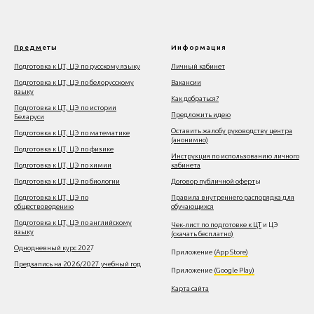
Предм
еты
Информация
Подготовка к ЦТ, ЦЭ по русскому языку
Личный кабинет
Подготовка к ЦТ, ЦЭ по белорусскому
Вакансии
языку
Как добраться?
Подготовка к ЦТ, ЦЭ по истории
Предложить идею
Беларуси
Оставить жалобу руководству центра
Подготовка к ЦТ, ЦЭ по математике
(анонимно)
Подготовка к ЦТ, ЦЭ по физике
Инструкция по использованию личного
Подготовка к ЦТ, ЦЭ по химии
кабинета
Подготовка к ЦТ, ЦЭ по биологии
Договор публичной оферт
ы
Подготовка к ЦТ, ЦЭ по
Правила внутреннего распорядка для
обществоведению
обучающихся
Подготовка к ЦТ, ЦЭ по английскому
Чек-лист по подготовке к ЦТ
и ЦЭ
языку
(скачать бесплатно)
Однодневный курс 202
7
Приложение
(App Store)
Предзапись на 2026/2027 учебный год
Приложение
(Google Play)
Карта сайта