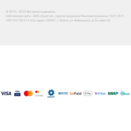
© 2016—2025 Все права защищены.
Собственник сайта - ООО «КурсСэй», зарегистрировано Мингорисполкомом 18.01.2017.
УНП 192 760 514. Юр. адрес: 220007, г. Минск, ул. Фабрициуса, д. 9а, офис 56.