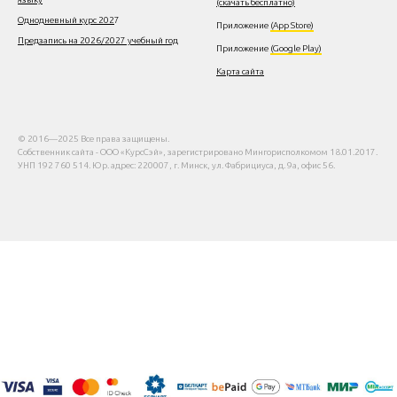
(скачать бесплатно)
Однодневный курс 202
7
Приложение
(App Store)
Предзапись на 2026/2027 учебный год
Приложение
(Google Play)
Карта сайта
© 2016—2025 Все права защищены.
Собственник сайта - ООО «КурсСэй», зарегистрировано Мингорисполкомом 18.01.2017.
УНП 192 760 514. Юр. адрес: 220007, г. Минск, ул. Фабрициуса, д. 9а, офис 56.