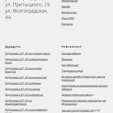
Мероприятия
ул. Притыцкого, 29
Блог✍
ул. Волгоградская,
Вопрос-ответ
4А
Мы в СМИ
Контакты
Предм
еты
Информация
Подготовка к ЦТ, ЦЭ по русскому языку
Личный кабинет
Подготовка к ЦТ, ЦЭ по белорусскому
Вакансии
языку
Как добраться?
Подготовка к ЦТ, ЦЭ по истории
Предложить идею
Беларуси
Оставить жалобу руководству центра
Подготовка к ЦТ, ЦЭ по математике
(анонимно)
Подготовка к ЦТ, ЦЭ по физике
Инструкция по использованию личного
Подготовка к ЦТ, ЦЭ по химии
кабинета
Подготовка к ЦТ, ЦЭ по биологии
Договор публичной оферт
ы
Подготовка к ЦТ, ЦЭ по
Правила внутреннего распорядка для
обществоведению
обучающихся
Подготовка к ЦТ, ЦЭ по английскому
Чек-лист по подготовке к ЦТ
и ЦЭ
языку