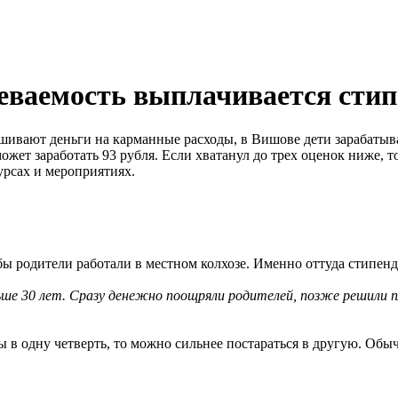
певаемость выплачивается сти
шивают деньги на карманные расходы, в Вишове дети зарабатыва
ожет заработать 93 рубля. Если хватанул до трех оценок ниже, т
урсах и мероприятиях.
бы родители работали в местном колхозе. Именно оттуда стипен
ьше 30 лет. Сразу денежно поощряли родителей, позже решили
ы в одну четверть, то можно сильнее постараться в другую. Об